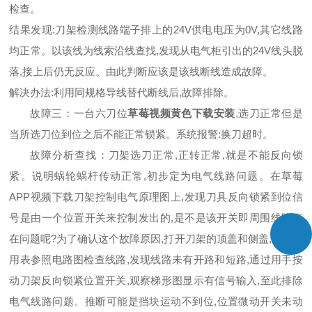
检查。
结果发现:刀架检测线路端子排上的24V供电电压为0V,其它线路
均正常。以该线为线索沿线查找,发现从电气柜引出的24V线头脱
落,接上后仍无反应。由此判断应该是该线断线造成故障。
解决办法:利用同规格导线替代断线后,故障排除。
故障三：一台六刀位
草莓视频黄色下载安装
,选刀正常但是
当所选刀位到位之后不能正常锁紧。系统报警:换刀超时。
故障分析查找：刀架选刀正常,正转正常,就是不能反向锁
紧。说明蜗轮蜗杆传动正常,初步定为电气线路问题。在草莓
APP视频下载刀架控制电气原理图上,发现刀具反向锁紧到位信
号是由一个位置开关来控制发出的,是不是该开关即周围线路存
在问题呢?为了确认这个故障原因,打开刀架的顶盖和侧盖,利用万
用表参照电路图检查线路,发现线路未有开路和短路,通过用手按
动刀架反向锁紧位置开关,观察梯形图显示有信号输入,至此排除
电气线路问题。推断可能是挡块运动不到位,位置微动开关未动