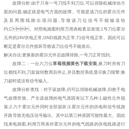
故障分析:由于只有一号刀找不到刀位,可以排除机械传动方
面的问题,确定就是电气方面的故障。可能是该刀位的霍尔元件
及其周围线路出现问题,导致该刀位信号不能输送给
PLC。对照电路图利用万用表检查后发现:1号刀位霍尔
元件的24V供电正常,GND线路为正常,T1信号线正常。因此可以
断定是霍尔元件损坏导致该刀位信号不能发出。
解决办法:更换新的霍尔元件后故障排除,一号刀正常找到。
故障二：一台六刀位
草莓视频黄色下载安装
,换刀时所有刀
位都找不到,刀架旋转数周后停止,并且数控系统显示换刀报警:换
刀超时或没有信号输入。
故障分析查找：对于该故障,仍可以排除机械故障,归咎于电
气故障所致。产生该故障的电气原因有以下几种:1.磁性元件脱
落;2.六个霍尔元件同时全部损坏;3.霍尔元件的供电和信号线路
开路导致无电压信号输出。其中以第三种原因可能性最大。因此
找来电路图,利用万用表对霍尔元件的电气线路的供电线路进行