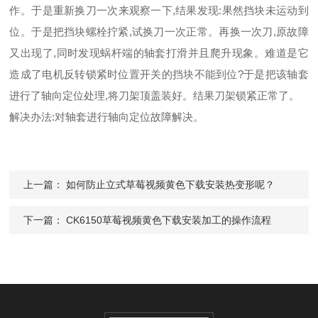
作。于是重新换刀一次来观察一下,结果发现:果然挡块未运动到
位。于是把挡块螺栓拧紧,试换刀一次正常。再换一次刀,原故障
又出现了,同时发现蜗杆端的轴套打滑并且爬升现象。难道是它
造成了电机反转锁紧时位置开关的挡块不能到位?于是把该轴套
进行了轴向定位处理,将刀架顶盖装好。结果刀架锁紧正常了。
解决办法:对轴套进行轴向定位故障解决。
上一篇：
如何防止立式草莓视频黄色下载安装热变形呢？
下一篇：
CK6150草莓视频黄色下载安装加工的操作流程